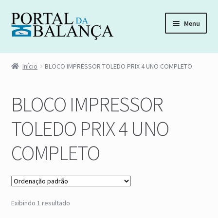
Pular
Pular
Menu
para
para
navegação
o
Início
conteúdo
Início
BLOCO IMPRESSOR TOLEDO PRIX 4 UNO COMPLETO
Acompanhar Pedido
BLOCO IMPRESSOR
Carrinho
TOLEDO PRIX 4 UNO
Distribuidora de Peças
COMPLETO
Esqueci minha senha
Fale Conosco
Exibindo 1 resultado
Finalizar compra