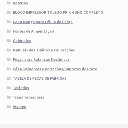
Baterias
Lista de Desejos
BLOCO IMPRESSOR TOLEDO PRIX 4 UNO COMPLETO
Cabo Manga para Célula de Carga
Login
Fontes de Alimentação
Loja
Gabinetes
Manuais de Usuários e Calibrações
Minha conta
Peças para Balanças Mecânicas
Pés Niveladores e Borrachas/Suportes do Prato
Minha conta – Cadastro
TABELA DE PEÇAS DE FÁBRICAS
Política de Privacidade
Teclados
Transformadores
Quem somos
Visores
Rastrear Encomenda