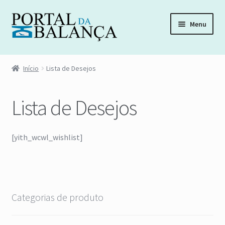
Pular
Pular
Menu
para
para
navegação
o
Início
conteúdo
Início
Lista de Desejos
Acompanhar Pedido
Lista de Desejos
Carrinho
Distribuidora de Peças
[yith_wcwl_wishlist]
Esqueci minha senha
Fale Conosco
Categorias de produto
Finalizar compra