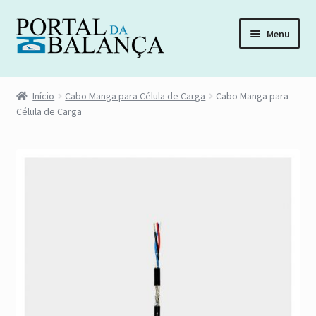
Pular
Pular
Menu
para
para
navegação
o
Início
conteúdo
Início
Cabo Manga para Célula de Carga
Cabo Manga para
Célula de Carga
Acompanhar Pedido
Carrinho
Distribuidora de Peças
Esqueci minha senha
Fale Conosco
Finalizar compra