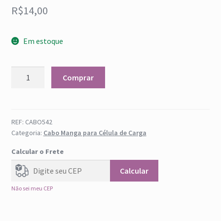
Reset Password
R$
14,00
Sair
Em estoque
Cabo
Comprar
Manga
para
Célula
de
REF:
CABO542
Categoria:
Cabo Manga para Célula de Carga
Carga
quantidade
Calcular o Frete
Calcular
Não sei meu CEP