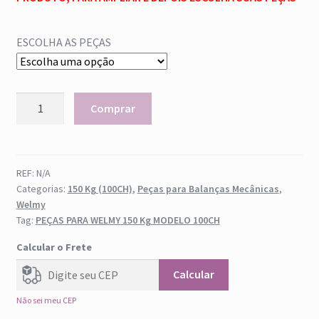
Reset Password
ESCOLHA AS PEÇAS
Sair
WELMY
Comprar
150
Kg
MODELO
100CH
REF:
N/A
Categorias:
150 Kg (100CH)
,
Peças para Balanças Mecânicas
,
quantidade
Welmy
Tag:
PEÇAS PARA WELMY 150 Kg MODELO 100CH
Calcular o Frete
Calcular
Não sei meu CEP