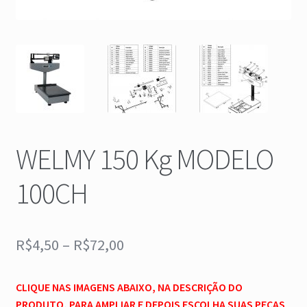
Lista de Desejos
Login
Loja
Minha conta
WELMY 150 Kg MODELO
Minha conta – Cadastro
100CH
Política de Privacidade
Quem somos
R$
4,50
–
R$
72,00
Rastrear Encomenda
CLIQUE NAS IMAGENS ABAIXO, NA DESCRIÇÃO DO
PRODUTO, PARA AMPLIAR E DEPOIS ESCOLHA SUAS PEÇAS