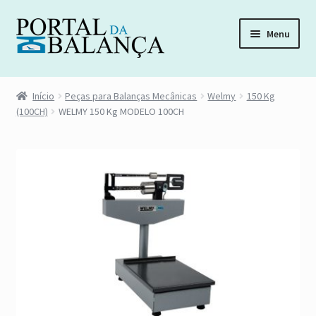
Pular
Pular
Menu
para
para
navegação
o
Início
conteúdo
Início
Peças para Balanças Mecânicas
Welmy
150 Kg
(100CH)
WELMY 150 Kg MODELO 100CH
Acompanhar Pedido
Carrinho
Distribuidora de Peças
Esqueci minha senha
Fale Conosco
Finalizar compra